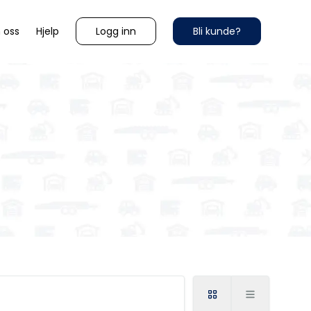
Logg inn
Bli kunde?
 oss
Hjelp