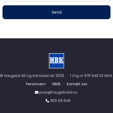
Send
©
Haugsbø Bil og Karosseri AS
2026
| Org nr
976 549 112 MVA
Personvern
Vilkår
Kontakt oss
post@haugsbobil.no
955 59 649