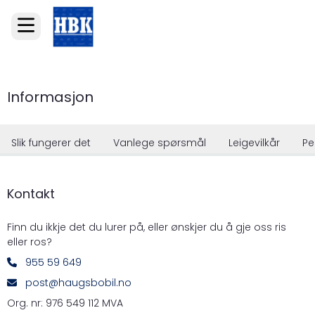
Informasjon
Slik fungerer det
Vanlege spørsmål
Leigevilkår
Pe
Kontakt
Finn du ikkje det du lurer på, eller ønskjer du å gje oss ris
eller ros?
955 59 649
post@haugsbobil.no
Org. nr:
976 549 112 MVA